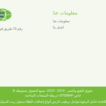
معلومات عنا
معلومات عنا
اتصل بنا
رقم 10 طريق فنغ، مدينة شيايا، مدينة جيانده، مقاطعة تشجيانغ، 311606، الصين
© حقوق الطبع والنشر - 2010 - 2023: جميع الحقوق محفوظة.
خاص
-
خريطة SITEMAP
-
المنتجات الساخنة
افحة-عامل الرغوة
,
عوامل ترطيب الرش
,
أنواع إضافات الطلاء
,
محول زيت السيلي