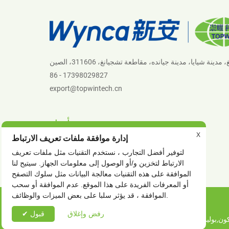
86 - 17398029827
export@topwintech.cn
أخبار
X
إدارة موافقة ملفات تعريف الارتباط
أخبار الشركة
لتوفير أفضل التجارب ، نستخدم التقنيات مثل ملفات تعريف
أخبار الصناعة
الارتباط لتخزين و/أو الوصول إلى معلومات الجهاز. سيتيح لنا
الموافقة على هذه التقنيات معالجة البيانات مثل سلوك التصفح
أو المعرفات الفريدة على هذا الموقع. عدم الموافقة أو سحب
الموافقة ، قد يؤثر سلبا على بعض الميزات والوظائف.
رفض وإغلاق
✔ قبول
كون
,
بوليمر لحبر الطباعة