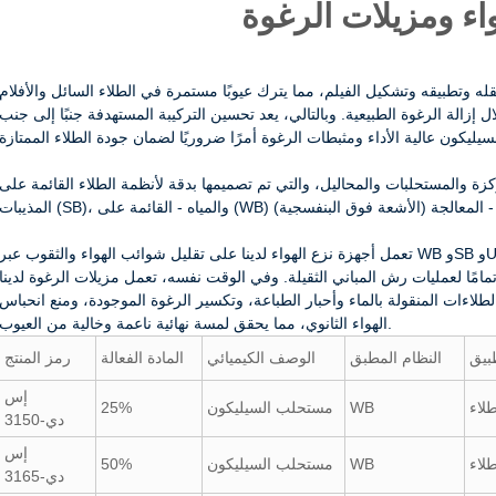
اء ومزيلات الرغوة
قله وتطبيقه وتشكيل الفيلم، مما يترك عيوبًا مستمرة في الطلاء السائل والأفلام
إزالة الرغوة الطبيعية. وبالتالي، يعد تحسين التركيبة المستهدفة جنبًا إلى جنب
كزة والمستحلبات والمحاليل، والتي تم تصميمها بدقة لأنظمة الطلاء القائمة على
 تمامًا لعمليات رش المباني الثقيلة. وفي الوقت نفسه، تعمل مزيلات الرغوة لدينا
طلاءات المنقولة بالماء وأحبار الطباعة، وتكسير الرغوة الموجودة، ومنع انحباس
الهواء الثانوي، مما يحقق لمسة نهائية ناعمة وخالية من العيوب.
بيق
النظام المطبق
الوصف الكيميائي
المادة الفعالة
رمز المنتج
إس
لاء
WB
مستحلب السيليكون
25%
دي-3150
إس
لاء
WB
مستحلب السيليكون
50%
دي-3165