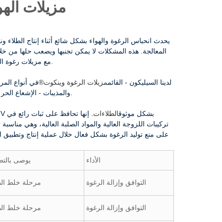
مزيلات الهو
يحدث انحباس الرغوة والهواء بشكل شائع أثناء إنتاج الطلاء ون
المعالجة. هذه المشكلات لا يمكن تجنبها ويصعب حلها من خلال 
مع مزيلات رغوة السيليكون عالية الأداء ومثبطات الرغوة أمرًا ضروريًا لضمان جودة الطلاء الممتازة.
لدينا السيليكون - القائم
مزيلات الرغوة وينكوت®
في أنواع المر
المذيبات (SB)، والمياه - القائمة على (WB) والمذيبات - الإشعاع الحر - المعالجة (الأشعة فوق البنفسجية).
تعمل أجهزة نزع الهواء لدينا على تقليل شوائب الهواء والثقوب عبر WB وSB وUV بشكل موثوق
الطلاءات
. إنها تحافظ على ثبات رائع في
تركيبات اللزوجة العالية والمواد الصلبة العالية، وهي مناسبة
على منع توليد الرغوة بشكل فعال خلال عملية إنتاج وتطبيق ال
الأداء
يوصى بالتط
التوافق وإزالة الرغوة
مرحلة خلط الط
التوافق وإزالة الرغوة
مرحلة خلط الط