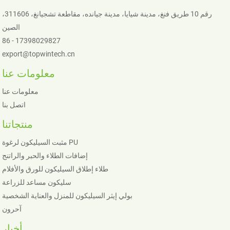
رقم 10 طريق فنغ، مدينة شيايا، مدينة جيانده، مقاطعة تشجيانغ، 311606،
الصين
86 - 17398029827
export@topwintech.cn
معلومات عنا
معلومات عنا
اتصل بنا
منتجاتنا
مثبت السيليكون لرغوة PU
إضافات الطلاء والحبر والراتنج
طلاء إطلاق السيليكون للورق والأفلام
سليكون مساعد للزراعة
بولي إيثر السيليكون للمنزل والعناية الشخصية
آحرون
أخبار