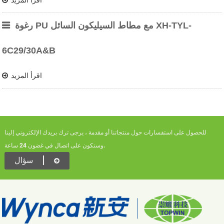
اقرأ المزيد
رغوة PU مع مطاط السيليكون السائل XH-TYL-
6C29/30A&B
اقرأ المزيد
للحصول على استفسارات حول منتجاتنا أو مقدمة ، يرجى ترك بريدك الإلكتروني إلينا
وسنكون على اتصال في غضون 24 ساعة.
سؤال