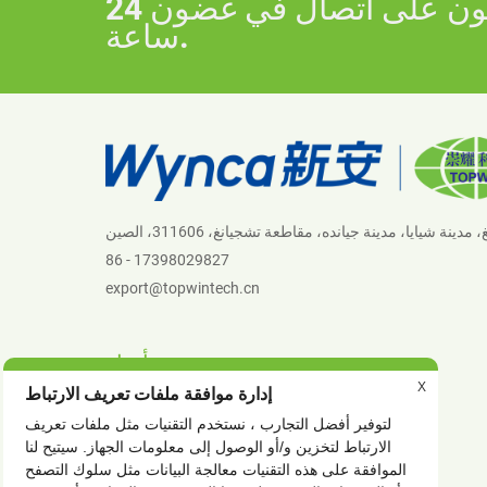
بريدك الإلكتروني إلينا وسنكون على اتصال في غضون 24
ساعة.
86 - 17398029827
export@topwintech.cn
أخبار
X
إدارة موافقة ملفات تعريف الارتباط
أخبار الشركة
لتوفير أفضل التجارب ، نستخدم التقنيات مثل ملفات تعريف
أخبار الصناعة
الارتباط لتخزين و/أو الوصول إلى معلومات الجهاز. سيتيح لنا
الموافقة على هذه التقنيات معالجة البيانات مثل سلوك التصفح