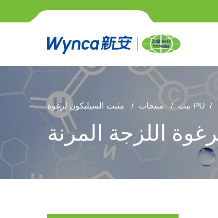
مثبت السيليكون لرغوة PU
بيت
منتجات
رغوة اللزجة المرنة