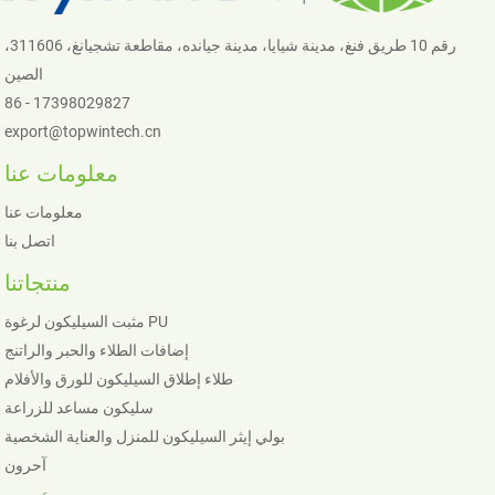
رقم 10 طريق فنغ، مدينة شيايا، مدينة جيانده، مقاطعة تشجيانغ، 311606،
الصين
86 - 17398029827
export@topwintech.cn
معلومات عنا
معلومات عنا
اتصل بنا
منتجاتنا
مثبت السيليكون لرغوة PU
إضافات الطلاء والحبر والراتنج
طلاء إطلاق السيليكون للورق والأفلام
سليكون مساعد للزراعة
بولي إيثر السيليكون للمنزل والعناية الشخصية
آحرون