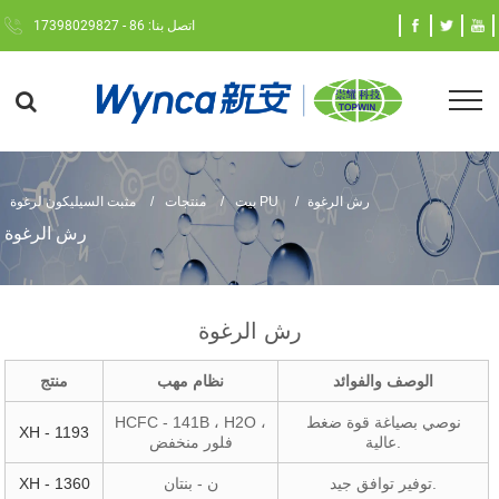
اتصل بنا: 86 - 17398029827
رش الرغوة
مثبت السيليكون لرغوة PU
بيت
منتجات
رش الرغوة
رش الرغوة
الوصف والفوائد
نظام مهب
منتج
نوصي بصياغة قوة ضغط
HCFC - 141B ، H2O ،
XH - 1193
عالية.
فلور منخفض
توفير توافق جيد.
ن - بنتان
XH - 1360