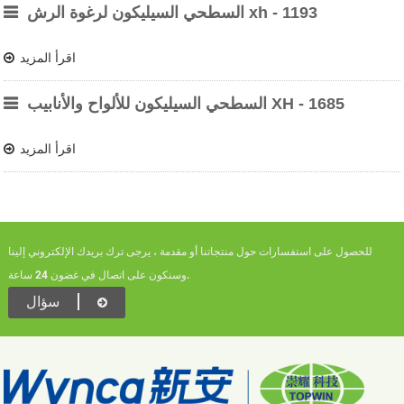
السطحي السيليكون لرغوة الرش xh - 1193
اقرأ المزيد
السطحي السيليكون للألواح والأنابيب XH - 1685
اقرأ المزيد
للحصول على استفسارات حول منتجاتنا أو مقدمة ، يرجى ترك بريدك الإلكتروني إلينا
وسنكون على اتصال في غضون 24 ساعة.
سؤال