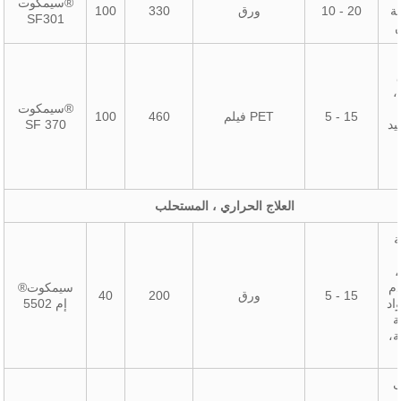
سيمكوت®
ة
10 - 20
ورق
330
100
SF301
ن
،
سيمكوت®
5 - 15
فيلم PET
460
100
يد
SF 370
العلاج الحراري ، المستحلب
ة
،
م
سيمكوت®
5 - 15
ورق
200
40
اد
إم 5502
ة
ة،
ب