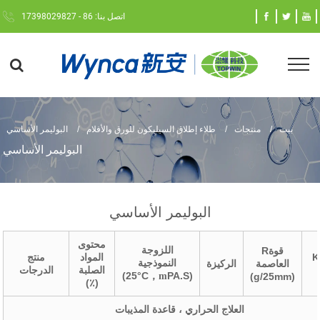
اتصل بنا: 86 - 17398029827
بيت
منتجات
طلاء إطلاق السيليكون للورق والأفلام
البوليمر الأساسي
البوليمر الأساسي
البوليمر الأساسي
محتوى
اللزوجة
قوة
R
K
المواد
منتج
النموذجية
العاصمة
الركيزة
الصلبة
الدرجات
(25
°
C
PA.S)
，
m
(g/25mm)
(٪)
العلاج الحراري ، قاعدة المذيبات