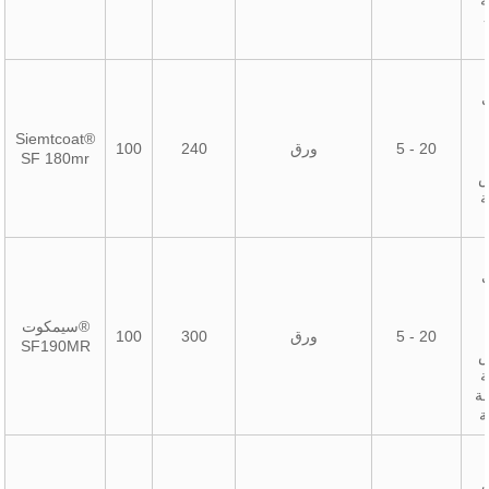
Siemtcoat®
5 - 20
ورق
240
100
SF 180mr
ض
سيمكوت®
5 - 20
ورق
300
100
SF190MR
ض
ة
ة