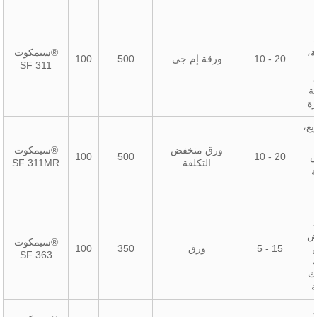
،
سيمكوت®
10 - 20
ورقة إم جي
500
100
SF 311
ة
ة
يع،
ورق منخفض
سيمكوت®
ض
10 - 20
500
100
التكلفة
SF 311MR
ض
سيمكوت®
ن
5 - 15
ورق
350
100
SF 363
ث
ة