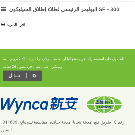
البوليمر الرئيسي لطلاء إطلاق السيليكون SF - 300
اقرأ المزيد
للحصول على استفسارات حول منتجاتنا أو مقدمة ، يرجى ترك بريدك الإلكتروني إلينا
وسنكون على اتصال في غضون 24 ساعة.
سؤال
رقم 10 طريق فنغ، مدينة شيايا، مدينة جيانده، مقاطعة تشجيانغ، 311606،
الصين