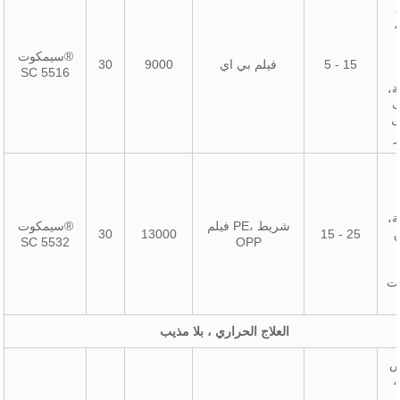
،
سيمكوت®
5 - 15
فيلم بي اي
9000
30
SC 5516
،
ب
ف
ز
،
فيلم PE، شريط
سيمكوت®
ق
15 - 25
13000
30
SC 5532
OPP
يت
العلاج الحراري ، بلا مذيب
ض
،