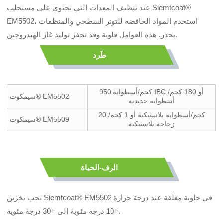
عند تنظيف المعدات التي تحتوي على مستحلب Siemtcoat®
EM5502، استخدم المواد الخافضة للتوتر السطحي والمنظفات
بحذر. هذه العوامل قلوية وقد تحفز توليد غاز الهيدروجين.
طَرد
950 كجم/أسطوانة IBC أو 180 كجم/
سيمكوت® EM5502
أسطوانة حديدية
20 كجم/أسطوانة بلاستيكية أو 1 كجم/
سيمكوت® EM5509
زجاجة بلاستيكية
الرف-الحياة
يجب تخزين Siemtcoat® EM5502 في حاوية مغلقة عند درجة حرارة
+10 درجة مئوية إلى +30 درجة مئوية.