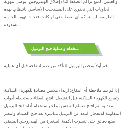
والعينين. لمنع تراكم الضغط أثناء إطلاق الهيدروجين، يوصى بتهوية
الحاويات التي تحتوي على المستحلب الأساسي بانتظام. بهذه
الطريقة، لن يتراكم أي ضغط حتى لو كانت فتحات تهوية الحاوية
مسدودة.
فحص ما قبل الاستخدام وعملية فتح البرميل
قم أولاً بفحص البرميل للتأكد من عدم انتفاخه قبل أي عملية.
إذا لم يتم ملاحظة أي انتفاخ: ارتداء ملابس مضادة للكهرباء الساكنة
وتفريغ الكهرباء الساكنة قبل التشغيل؛ افتح الغطاء باستخدام أدوات
معدنية، ثم افتح صمام التنفس ببطء باستخدام أداة فتح البرميل
المقاومة للانفجار. ابتعد عن البرميل مباشرة بعد فتح الصمام وانتظر
بضع دقائق حتى تتسرب الكمية الصغيرة من الهيدروجين المتبقي