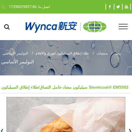
اتصل بنا: 86-17398029827
بيت
منتجات
طلاء إطلاق السيليكون للورق والأفلام
البوليمر الأساسي
البوليمر الأساسي
سيليكون مضاد-عامل التصاق/طلاء إطلاق السيليكون Siemtcoat® EM5502