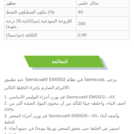
سائل حليبي
مظهر
40
مكون السيليكون النشط (%)
اللزوجة النموذجية (مم2/ثانية،25 درجة
200
مئوية)
0.99
الكثافة (جم/سم3)
المعالجة
عند تطبيق Siemtcoat® EM5502 في نظام Siemtcoat، يرجى
الالتزام الصارم بإجراء الخلط التالي:
1. قم بوزن أجزاء البوليمر الأساسي Siemtcoat® EM5502---XX.
2. أضف الماء، واخلطه جيدًا للتأكد من أن محتوى المواد الصلبة أكبر من
XX%.
3. قم بوزن أجزاء المحفز Siemtcoat® EM5509---XX، وأضفه أثناء
الخلط.
4. استمر في الخلط حتى يحقق المحفز توزيعًا موحدًا في جميع أنحاء