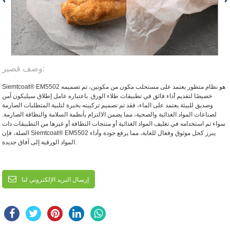
وصف قصير:
Siemtcoat® EM5502 هو نظام متطور يعتمد على مستحلب مكون من مكونين، تم تصميمه
خصيصًا لتقديم أداء فائق في تطبيقات طلاء الورق. باعتباره عامل إطلاق سيليكون آمن
وصديق للبيئة يعتمد على الماء، فقد تم تصميم تركيبته بخبرة لتلبية المتطلبات الصارمة
لصناعات المواد الغذائية والصحية، مما يضمن الالتزام بأنظمة السلامة والنظافة الصارمة.
سواء تم استخدامه في تغليف المواد الغذائية أو منتجات النظافة أو غيرها من التطبيقات ذات
الصلة، فإن Siemtcoat® EM5502 يبرز كحل موثوق وفعال للغاية، مما يرفع جودة وأداء
المواد الورقية إلى آفاق جديدة.
إرسال البريد الإلكتروني لنا