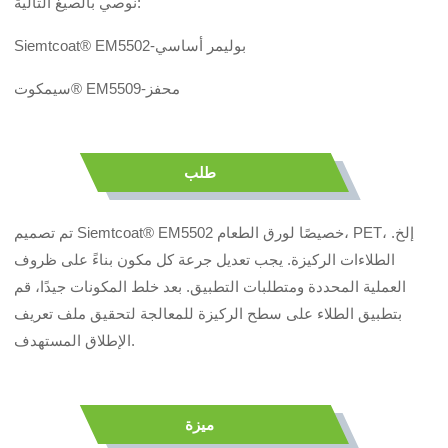
نوصي بالصيغ التالية:
Siemtcoat® EM5502-بوليمر أساسي
سيمكوت® EM5509-محفز
طلب
تم تصميم Siemtcoat® EM5502 خصيصًا لورق الطعام، PET، إلخ.
الطلاءات الركيزة. يجب تعديل جرعة كل مكون بناءً على ظروف
العملية المحددة ومتطلبات التطبيق. بعد خلط المكونات جيدًا، قم
بتطبيق الطلاء على سطح الركيزة للمعالجة لتحقيق ملف تعريف
الإطلاق المستهدف.
ميزة