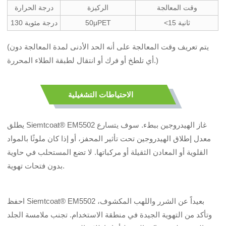
وقت المعالجة
الركيزة
درجة الحرارة
<15 ثانية
50μPET
130 درجة مئوية
(يتم تعريف وقت المعالجة على أنه الحد الأدنى لمدة المعالجة دون
أي تلطخ أو فرك أو انتقال لطبقة الطلاء المحررة.)
الاحتياطات التشغيلية
يطلق Siemtcoat® EM5502 غاز الهيدروجين ببطء. سوف يتسارع
معدل إطلاق الهيدروجين تحت تأثير المحفز، أو إذا كان ملوثًا بالمواد
القلوية أو المعادن الثقيلة أو مركباتها. لا تضع المستحلب في حاوية
بدون فتحات تهوية.
احفظ Siemtcoat® EM5502 بعيداً عن الشرر واللهب المكشوف،
وتأكد من التهوية الجيدة في منطقة الاستخدام. تجنب ملامسة الجلد