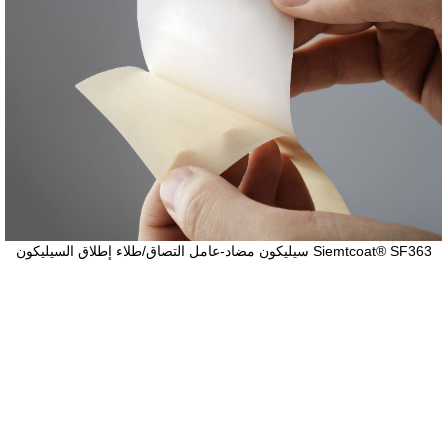
سيليكون مضاد-عامل التصاق/طلاء إطلاق السيليكون Siemtcoat® SF300