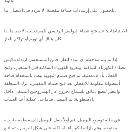
الخليط.
للحصول على إرشادات صياغة مفصلة، ​​لا تتردد في الاتصال بنا.
الاحتياطات: عند فتح غطاء البوليمر الرئيسي للمستحلب، لاحظ ما إذا
كان هناك أي تورم أو تراكم للغاز.
إذا لم يتم ملاحظة أي تمدد للغاز، فمن المستحسن ارتداء ملابس
مضادة للكهرباء الساكنة، وتفريغ الكهرباء الساكنة قبل التشغيل، وفتح
الغطاء بأداة معدنية، ثم فتح صمام التهوية ببطء باستخدام فتاحة
أسطوانة مقاومة للانفجار. بعد فتح صمام التنفيس، اترك المنطقة
وانتظر لبضع دقائق للسماح بخروج غاز الهيدروجين المتبقي داخل
الأسطوانة. ثم المضي قدما في عملية أخذ العينات.
في حالة توسيع البرميل، قم أولاً بنقل البرميل إلى منطقة خارجية
مفتوحة، وقم بإزالة الكهرباء الساكنة على هيكل البرميل، ثم اتبع