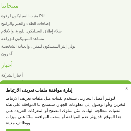
منتجاتنا
مثبت السيليكون لرغوة PU
إضافات الطلاء والحبر والراتنج
طلاء إطلاق السيليكون للورق والأفلام
مساعد السيليكون للزراعة
بولي إيثر السيليكون للمنزل والعناية الشخصية
آحرون
أخبار
أخبار الشركة
أخبار الصناعة
X
إدارة موافقة ملفات تعريف الارتباط
لتوفير أفضل التجارب، نستخدم تقنيات مثل ملفات تعريف الارتباط
لتخزين و/أو الوصول إلى معلومات الجهاز. ستسمح لنا الموافقة على هذه
© حقوق النشر - 2010-2023 : جميع الحقوق محفوظة.
التقنيات بمعالجة البيانات مثل سلوك التصفح أو المعرفات الفريدة على
خاص
خريطة الموقع
المنتجات الساخنة
-
-
هذا الموقع. قد يؤثر عدم الموافقة أو سحب الموافقة سلبًا على ميزات
مثبت السيليكون للرغوة المرنة
اكريليت السيليكون
,
,
ووظائف معينة.
ورق تحرير السيليكون من جانب واحد
عامل ترطيب مبيدات الأعشاب
,
,