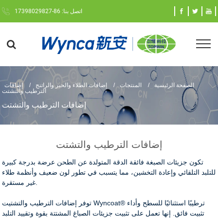
اتصل بنا: 86-17398029827
الصفحة الرئيسية
المنتجات
إضافات الطلاء والحبر والراتنج
إضافات
الترطيب والتشتت
إضافات الترطيب والتشتت
إضافات الترطيب والتشتت
تكون جزيئات الصبغة فائقة الدقة المتولدة عن الطحن عرضة بدرجة كبيرة
للتلبد التلقائي وإعادة التخشين، مما يتسبب في تطور لون ضعيف وأنظمة طلاء
غير مستقرة.
توفر إضافات الترطيب والتشتيت Wyncoat® ترطيبًا استثنائيًا للسطح وأداء
تثبيت فائق. إنها تعمل على تثبيت جزيئات الصباغ المشتتة بقوة وتقييد التلبد