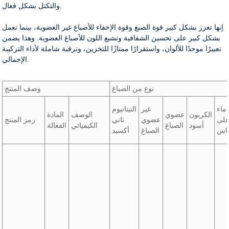
والتكتل بشكل فعال.
إنها تعزز بشكل كبير قوة الصبغ وقوة الإخفاء للأصباغ غير العضوية، بينما تعمل
بشكل كبير على تحسين الشفافية وتشبع اللون للأصباغ العضوية. وهذا يضمن
تعبيرًا موحدًا للألوان، واستقرارًا ممتازًا للتخزين، وترقية شاملة لأداء التركيبة
الإجمالي.
نوع من الصباغ
وصف المنتج
اء-
غير
التيتانيوم
الكربون
عضوي
الوصف
المادة
لى
عضوي
ثاني
رمز المنتج
أسود
الصباغ
الكيميائي
الفعالة
اس
الصباغ
أكسيد