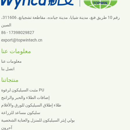
رقم 10 طريق فنغ، مدينة شيايا، مدينة جيانده، مقاطعة تشجيانغ، 311606،
الصين
86 - 17398029827
export@topwintech.cn
معلومات عنا
معلومات عنا
اتصل بنا
منتجاتنا
مثبت السيليكون لرغوة PU
إضافات الطلاء والحبر والراتنج
طلاء إطلاق السيليكون للورق والأفلام
سليكون مساعد للزراعة
بولي إيثر السيليكون للمنزل والعناية الشخصية
آحرون