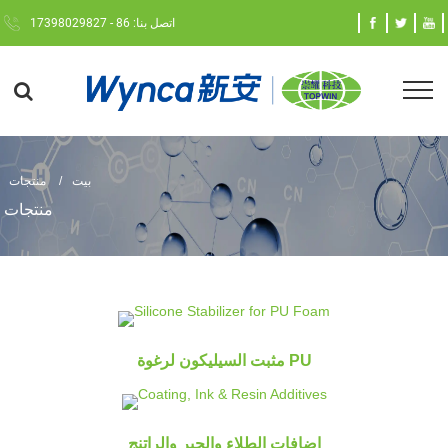
اتصل بنا: 86 - 17398029827
بيت
منتجات
منتجات
مثبت السيليكون لرغوة PU
إضافات الطلاء والحبر والراتنج