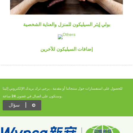
بولي إيثر السيليكون للمنزل والعناية الشخصية
إضافات السيليكون للآخرين
للحصول على استفسارات حول منتجاتنا أو مقدمة ، يرجى ترك بريدك الإلكتروني إلينا
وسنكون على اتصال في غضون 24 ساعة.
سؤال