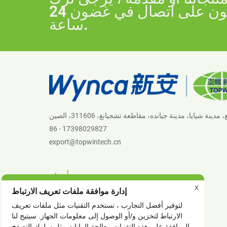
بريدك الإلكتروني إلينا وسنكون على اتصال في غضون 24
ساعة.
86 - 17398029827
export@topwintech.cn
أخبار
X
إدارة موافقة ملفات تعريف الارتباط
أخبار الشركة
لتوفير أفضل التجارب ، نستخدم التقنيات مثل ملفات تعريف
أخبار الصناعة
الارتباط لتخزين و/أو الوصول إلى معلومات الجهاز. سيتيح لنا
الموافقة على هذه التقنيات معالجة البيانات مثل سلوك التصفح