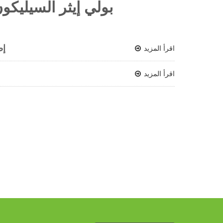
بولي إيثر السيليكو
إض
اقرأ المزيد
اقرأ المزيد