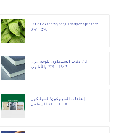
Tri Siloxane/Synergist/super spreader
SW - 278
مثبت السيليكون للوحة عزل PU
والأنابيب XH - 1847
إضافات السيليكون/السيليكون
السطحي XH - 1830