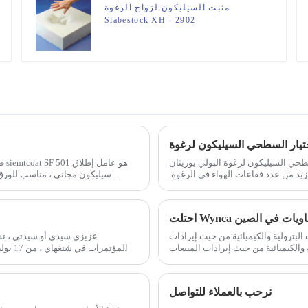
مثبت السيليكون لزواج الرغوة
Slabestock XH - 2902
 لرغوة البولي يوريثان (PU) ، يمكنك مراعاة العوامل التالية: محتوى السيليكون
طل
د من عدد فقاعات الهواء في الرغوة.
سيليكون مجاني ، مناسب للورق ا
ثي
202 من أفضل 500 من المؤسسات البترولية والكيميائية من حيث إيرادات
عزيزي سيدي أو سيدتي ، تد
ؤسسات البترولية والكيميائية من حيث إيرادات المبيعات
(الإنتاج المستقل والتشغيل) ، و 20
نرحب بالعملاء للتواصل