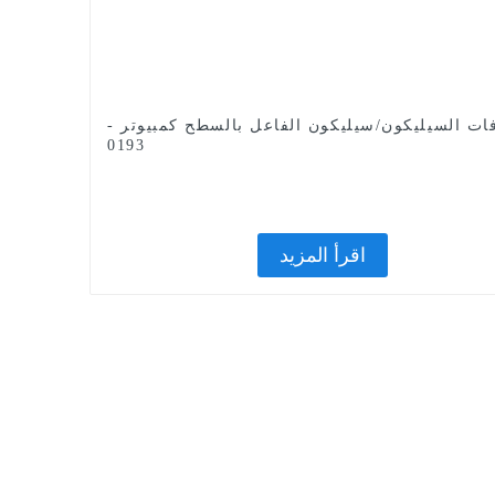
ات السيليكون/سيليكون الفاعل بالسطح كمبيوتر -
0193
اقرأ المزيد