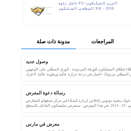
عامل رغوة PU المرن السيليكون/
السطحي السيليكون XH - 2950
المراجعات
مدونة ذات صلة
وصول جديد
اء إطلاق السيليكون للورقة المزدوجة - الورق المطلي على الوجهين siemtcoat SF 501 هو عامل إطلاق
لمطلي مزدوجًا - اختبار في درجة حرارة عالية ورطوبة عالية: لا فرك
السيليكون -
رسالة دعوة المعرض
عوك بتقنية توبوين بإخلاص لزيارة كشكنا في مركز شنغهاي للمعارض
والمؤتمرات في شنغهاي ، من 17 يوليو ، 19 ، 2024. في هذا المعرض ، سنعرض سليفيكون الفاعل بالسطح
لمختلف التطبيقات. ث
معرض في مارس