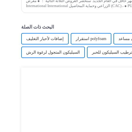
حافل في العام الجديد. سنحضر العروض الثلاثة التالية ： ● معرض China
International International الزراعي وحماية المحاصيل (CAC) ، ● PU Tech Expo (Bangkok ، Thailand) ،
Booth No.: T9 ● Polyurethanex 2025
البحث ذات الصلة
 مساعد
استقرار polyfoam
إضافات لأحبار التغليف
رطيب السيليكون للحبر
السيليكون المتجول لرغوة الرش