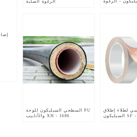
يكون - الرغوة SD -
الرغوة الصلبة
3018
إضاف
سي لطلاء إطلاق
السطحي السيليكون للوحة PU
ن SF - 300
والأنابيب XH - 1686