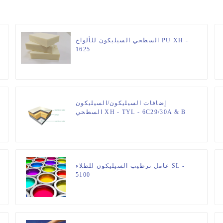
السطحي السيليكون للألواح PU XH -
1625
إضافات السيليكون/السيليكون
السطحي XH - TYL - 6C29/30A & B
عامل ترطيب السيليكون للطلاء SL -
5100