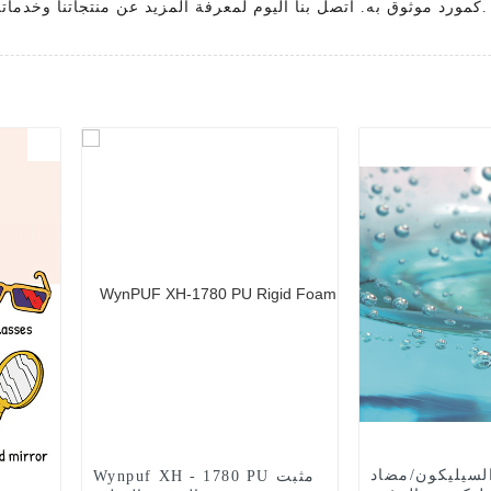
Hangzhou Topwin Technology Development Co. ، Ltd. كمورد موثوق به. اتصل بنا اليوم لمعرفة المزيد عن منتجاتنا وخدماتنا.
سيليكون/مضاد
Wynpuf XH - 1780 PU مثبت