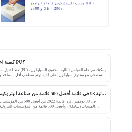
مثبت السيليكون لزواج الرغوة XH -
2900 و XH - 2908
كيفية اختيار السطحي السيليكون لرغوة PU؟
عند اختيار سطحي السيليكون
السطحي مع محتوى سيليكون أعلى لديه توتر سطحي أقل ، مما قد يزي
احتلت Wynca المرتبة 93 في قائمة أفضل 500 قائمة من صناعة البتروكيماويات في الصين
في 30 نوفمبر ، فإن قائمة 2
المبيعات (شاملة) ، وأفضل 500 قائمة من الم