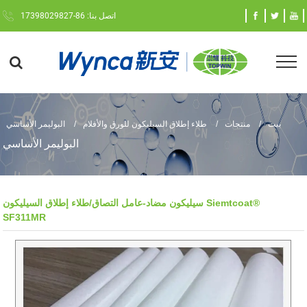
اتصل بنا: 86-17398029827
بيت
منتجات
طلاء إطلاق السيليكون للورق والأفلام
البوليمر الأساسي
البوليمر الأساسي
سيليكون مضاد-عامل التصاق/طلاء إطلاق السيليكون Siemtcoat®
SF311MR