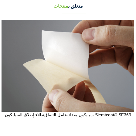
متعلق ب
منتجات
سيليكون مضاد-عامل التصاق/طلاء إطلاق السيليكون Siemtcoat® SF363