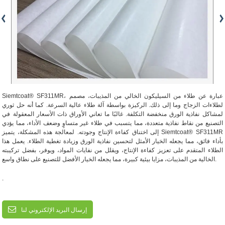
Siemtcoat® SF311MR، عبارة عن طلاء من السيليكون الخالي من المذيبات، مصمم
لطلاءات الزجاج وما إلى ذلك. الركيزة بواسطة آلة طلاء عالية السرعة. كما أنه حل ثوري
لمشاكل نفاذية الورق منخفضة التكلفة. غالبًا ما تعاني الأوراق ذات الأسعار المعقولة في
التصنيع من نقاط نفاذية متعددة، مما يتسبب في طلاء غير متساوٍ وضعف الأداء، مما يؤدي
إلى اختناق كفاءة الإنتاج وجودته. لمعالجة هذه المشكلة، يتميز Siemtcoat® SF311MR
بأداء فائق، مما يجعله الخيار الأمثل لتحسين نفاذية الورق وزيادة تغطية الطلاء. يعمل هذا
الطلاء المتقدم على تعزيز كفاءة الإنتاج، ويقلل من نفايات المواد، ويوفر، بفضل تركيبته
الخالية من المذيبات، مزايا بيئية كبيرة، مما يجعله الخيار الأفضل للتصنيع على نطاق واسع.
.
إرسال البريد الإلكتروني لنا