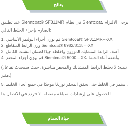
يعالج
عند تطبيق Siemtcoat® SF311MR في نظام Siemtcoat، يرجى الالتزام
الصارم بإجراء الخلط التالي:
1. قم بوزن أجزاء البوليمر الأساسي Siemtcoat® SF311MR---XX.
2. وزن الرابط المتقاطع Siemtcoat® 8982/8118---XX
3. أضف الرابط المتشابك الموزون واخلطه جيدًا لضمان التشتت الكامل.
4. قم بوزن أجزاء المحفز Siemtcoat® 5000---XX، وأضفه أثناء الخلط.
(تنبيه: لا تخلط الرابط المتشابك والمحفز مباشرة، حيث سيحدث تفاعل
مثير.)
5. استمر في الخلط حتى يحقق المحفز توزيعًا موحدًا في جميع أنحاء الخليط.
للحصول على إرشادات صياغة مفصلة، ​​لا تتردد في الاتصال بنا.
حياة الحمام