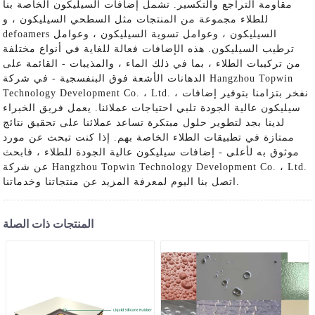
مقاومة التراجع والتكسير. تشمل إضافات السيليكون الخاصة بنا
للطلاء مجموعة من المنتجات مثل السطحي السيليكون ، و
defoamers السيليكون ، وعوامل تسوية السيليكون ، وعوامل
ترطيب السيليكون. هذه الإضافات فعالة للغاية في أنواع مختلفة
من تركيبات الطلاء ، بما في ذلك الماء ، والمذيبات - القائمة على
الدهانات الأشعة فوق البنفسجية - في شركة Hangzhou Topwin
Technology Development Co. ، Ltd. ، نفخر بتزامنا بتوفير إضافات
سيليكون عالية الجودة تلبي احتياجات عملائنا. يعمل فريق الخبراء
لدينا بجد لتطوير حلول مبتكرة تساعد عملائنا على تحقيق نتائج
ممتازة في تطبيقات الطلاء الخاصة بهم. إذا كنت تبحث عن مورد
موثوق به لأعلى - إضافات سيليكون عالية الجودة للطلاء ، فابحث
عن شركة Hangzhou Topwin Technology Development Co. ، Ltd.
اتصل بنا اليوم لمعرفة المزيد عن منتجاتنا وخدماتنا.
المنتجات ذات الصلة