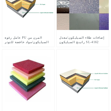
إضافات طلاء السيليكون/معدل
عامل رغوة PU المرن من
راتينج السيليكون SL-4162
السيليكون/مواد خافضة للتوتر
السطحي من السيليكون XH-
2581