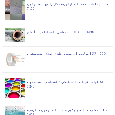
إضافات طلاء السيليكون/معدّل راتنج السيليكون SL -
7130
السطحي السيليكون للألواح PU XH - 1698
البوليمر الرئيسي لطلاء إطلاق السيليكون SF - 300
عوامل ترطيب السيليكون/السطحي السيليكون SL -
3246
مشوهات السيليكون/مضاد السيليكون - الرغوة SD -
3038