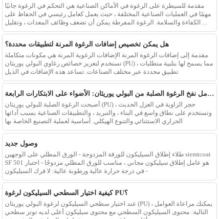
مقدمة للسيطرة على الرغوة في الأماكن الصناعية هي التحكم في الرغوة جانبًا
مهمًا في العمليات الصناعية المختلفة ، حيث يعمل كعامل رئيسي في الحفاظ على
الكفاءة والسلامة. الرغوة المفرطة يمكن أن تضعف وظائف المعدات ، وتقليل
المنتج
هل يمكن تخصيص إضافات الرغوة المرنة لتطبيقات محددة؟
مقدمة إلى إضافات الرغوة المرنة الإضافات الرغوية المرنة هي مكونات متكاملة
تستخدم لتعزيز خصائص رغاوي البولي يوريثان (PU) ، مما يسمح لها بتلبية متطلبات
تطبيق محددة عبر مختلف الصناعات. تساعد هذه الإضافات في الذيل
تطور عوامل نفخ الرغوة الصلبة من البولي يوريثان: الأضواء على الابتكارات الرابعة -
أصبحت الرغوة الصلبة للبولي يوريثان (PU) حجر الزاوية في العزل الحديث ،
وتستخدم على نطاق واسع في البناء ، والتبريد ، والتطبيقات الصناعية بسبب أدائها
الحراري الاستثنائي والتنوع الهيكلي. أساسية لعملية التصنيع الخاصة بها
وصول جديد
طلاء إطلاق السيليكون للورقة المزدوجة - الورق المطلي على الوجهين siemtcoat
SF 501 هو عامل إطلاق سيليكون مجاني ، مناسب للورق المطلي مزدوجًا - اختبار
في درجة حرارة عالية ورطوبة عالية: لا فرك السيليكون -
كيفية اختيار السطحي السيليكون لرغوة PU؟
عند اختيار سطحي السيليكون لرغوة البولي يوريثان (PU) ، يمكنك مراعاة العوامل
التالية: محتوى السيليكون السطحي مع محتوى سيليكون أعلى لديه توتر سطحي