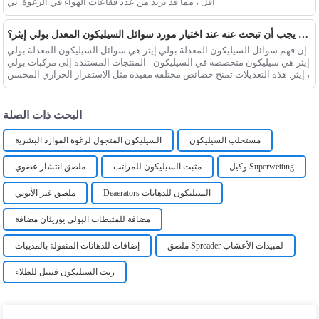
أقل ، مما قد يزيد من عدد فقاعات الهواء في الرغوة. ثي
ما الذي يجب أن تبحث عنه عند اختيار مورد سوائل السيليكون المعدل بولي إيثر؟
إن فهم سوائل السيليكون المعدلة بولي إيثر هي سوائل السيليكون المعدلة بولي
إيثر هي سيليكون متخصصة في السيليكون - المنتجات المستندة إلى مركبات بولي
إيثر. هذه التعديلات تمنح خصائص مختلفة مفيدة مثل الاستقرار الحراري المحسن ،
البحث ذات الصلة
مستحلب السيليكون
السيليكون المتجول لرغوة الموارد البشرية
وكيل Superwetting
مثبت السيليكون للمراتب
ملصق انتشار عضوي
Deaerators السيليكون للدهانات
ملصق غير الأيوني
مضافة للمثبطات البولي يوريثان مضافة
ملصق Spreader لمبيدات الأعشاب
إضافات للدهانات المنقولة بالمذيبات
زيت السيليكون فينيل للطلاء