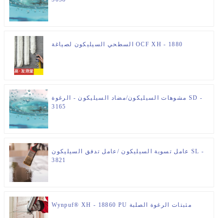
السطحي السيليكون لصياغة OCF XH - 1880
مشوهات السيليكون/مضاد السيليكون - الرغوة SD -
3165
عامل تسوية السيليكون /عامل تدفق السيليكون SL -
3821
Wynpuf® XH - 18860 PU مثبتات الرغوة الصلبة