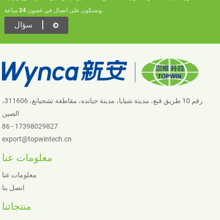
وسنكون على اتصال في غضون 24 ساعة.
سؤال
رقم 10 طريق فنغ، مدينة شيايا، مدينة جيانده، مقاطعة تشجيانغ، 311606،
الصين
86 - 17398029827
export@topwintech.cn
معلومات عنا
معلومات عنا
اتصل بنا
منتجاتنا