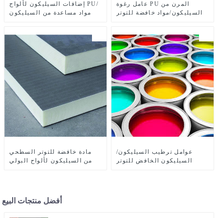
عامل رغوة PU المرن من
إضافات السيليكون لألواح PU/
السيليكون/مواد خافضة للتوتر
مواد مساعدة من السيليكون
السطحي من السيليكون XH-
لرغوة PU XH-1613
2618
عوامل ترطيب السيليكون/
مادة خافضة للتوتر السطحي
السيليكون الخافض للتوتر
من السيليكون لألواح البولي
السطحي SL-3245
يوريثان XH-1193
أفضل منتجات البيع