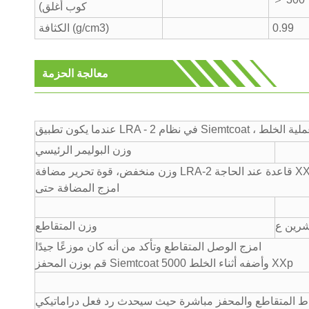
كوب أغلق)
0.99
الكثافة (g/cm3)
معالجة الحزمة
وزن البوليمر الرئيسي
رير مضافة LRA-2 قاعدة عند الحاجة XXp
امزج المضافة حتى
شرين ع
وزن المتقاطع
امزج الوصل المتقاطع وتأكد من أنه كان موزعًا جيدًا
قم بوزن المحفز Siemtcoat 5000 وأضفه أثناء الخلط XXp
ارتباط المتقاطع والمحفز مباشرة حيث سيحدث رد فعل دراماتيكي