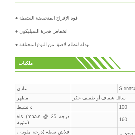
● قوة الإفراج المنخفضة النشطة
● انخفاض هجرة السيليكون
● بدلة لنظام لاصق من النوع المختلفة.
ملكيات
Siemtc
عادي
سائل شفاف أو طفيف عكر
مظهر
100
نشيط ٪
vis (mpa.s @ 25 درجة
160
مئوية)
فلاش نقطة (درجة مئوية ،
＞ 300