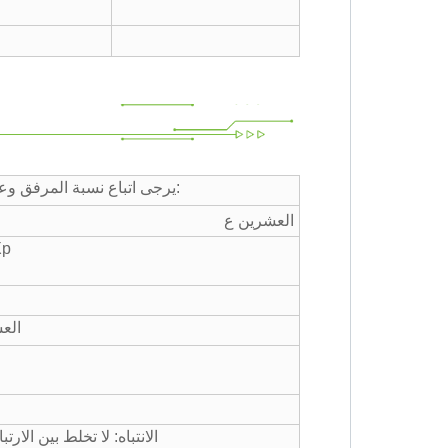
عندما يكون تطبيق LRA - 2 في نظام Siemtcoat ، يرجى اتباع نسبة المرفق وعملية الخلط:
العشرين ع
وزن منخفض، قوة تح
الع
الانتباه: لا تخلط بين ال