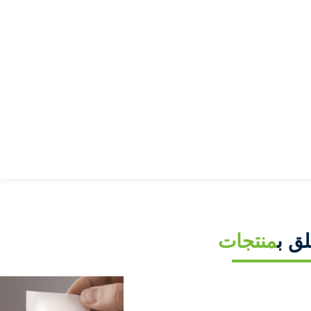
لق ب
منتجات