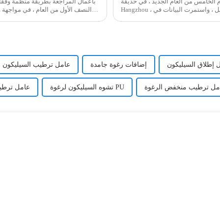
ن العام الجديد ، في حديقة Mamu Intelligent من مجموعة Wynca ، الواقعة في Jiande ،
Hangzhou ، مقاطعة تشجيانغ ، استمر هدير الآلات ، وخط الإنتاج الآلي بالكامل ، واستمرت البيانات في
النصف الأول من العام ، في مواجهة
التغلب على Smart Scr
 إطلاق السيليكون
إضافات رغوة جامدة
عامل ترطيب السيليكون ل
مل ترطيب منخفض الرغوة
تشوه السيليكون لرغوة PU
عامل ترطيب