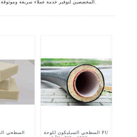
المخصصين لتوفير خدمة عملاء سريعة وموثوقة. مع التزامنا بالجودة والابتكار ، نحن واثقون من أن إضافات السيليكون الخاصة بنا لمركزات الصباغ ستضيف قيمة كبيرة لمنتجك.
السطحي السيليكون للوحة PU
السطحي السي