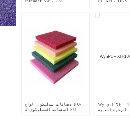
spreader SW - 278
PU XH - 1625
مضافات سيليكون ألواح PU/
Wynpuf XH  مثبت
المساعد السيليكون لـ PU
الرغوة الصلبة
Foam XH - 1613