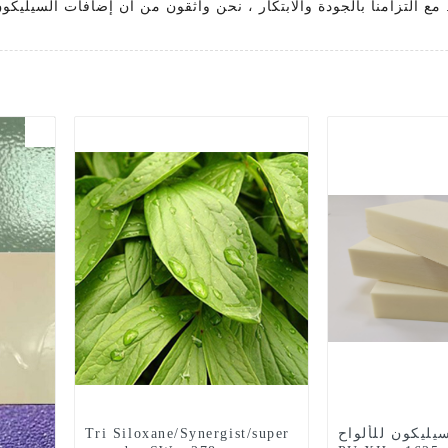
ليكون للألواح
Tri Siloxane/Synergist/super