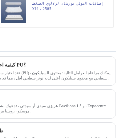
إضافات البولي يوريثان لرغاوي الضغط
XH - 2585
كيفية اختيار السطحي السيليكون لرغوة PU؟
عند اختيار سطحي السيليكون
السطحي مع محتوى سيليكون أعلى لديه توتر سطحي أقل ، مما قد يزي
عزيزي سيدي أو سيدتي ، تدعوك بشكل خال من هذا ال
Fairgrounds ، موسكو ، روسيا من 26 إلى 28 مارس 2024.
طل