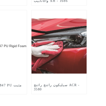
والأنابيب XH - 1686
سيليكون راتنج راتنج ACR -
- 1847 PU
3580