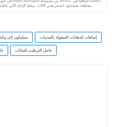
في اليوم الخامس م
إضافات للدهانات المنقولة بالمذيبات
سيليكون إلى وكيل
عامل الترطيب للنباتات
عا