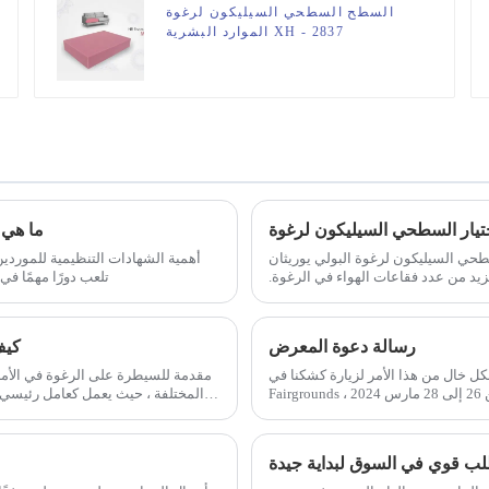
السطح السطحي السيليكون لرغوة
الموارد البشرية XH - 2837
ما هي 
 لرغوة البولي يوريثان (PU) ، يمكنك مراعاة العوامل التالية: محتوى السيليكون
أهمية الشهادات التنظيمية للمورد
د من عدد فقاعات الهواء في الرغوة.
تلعب دورًا مهمًا في
ثي
رسالة دعوة المعرض
كيف
أمر لزيارة كشكنا في Bavilions 1 و 5 ، Expocentre
مقدمة للسيطرة على الرغوة في الأماكن
المختلفة ، حيث يعمل كعامل رئيسي 
ب قوي في السوق لبداية جيدة