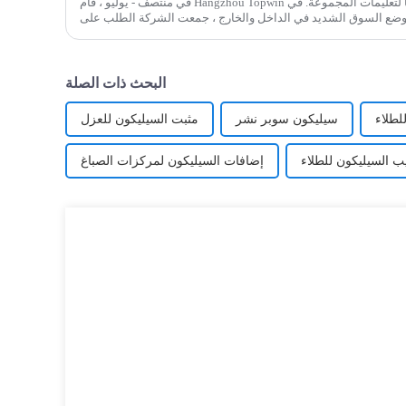
في منتصف - يوليو ، قام Hangzhou Topwin بأعمال المراجعة بطريقة منظمة وفقًا لتعليمات المجموعة. في
 وضع السوق الشديد في الداخل والخارج ، جمعت الشركة الطلب على
السوق ، وتم تحليلها بعمق
البحث ذات الصلة
لطلاء
سيليكون سوبر نشر
مثبت السيليكون للعزل
 السيليكون للطلاء
إضافات السيليكون لمركزات الصباغ