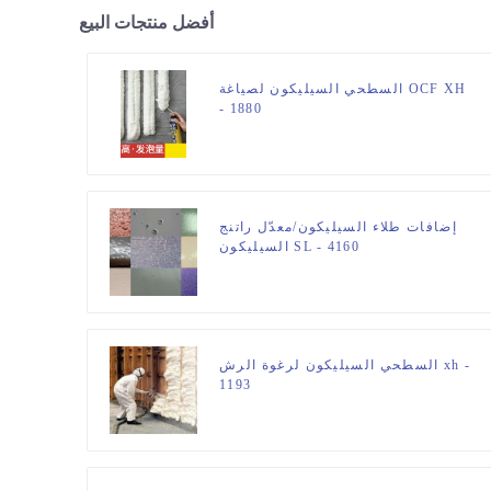
أفضل منتجات البيع
السطحي السيليكون لصياغة OCF XH
- 1880
إضافات طلاء السيليكون/معدّل راتنج
السيليكون SL - 4160
السطحي السيليكون لرغوة الرش xh -
1193