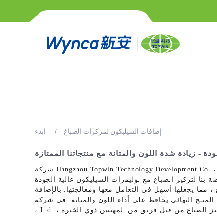
إضافات السيليكون لمركزات الصباغ
ابدء
ة - زيادة شدة اللون والمتانة مع منتجاتنا الممتازة
شركة Hangzhou Topwin Technology Development Co. ، Ltd. هي شركة رائدة ومورد ومصنع لمضافات السيليكون لمركزات الصباغ في الصين. تم تصميم منتجاتنا خصيصًا لتعزيز
 بنا لتركيز الصباغ مع بوليمرات السيليكون عالية الجودة
، مما يجعلها أسهل في التعامل معها ومعالجتها. بالإضافة
 أداء اللون والمتانة. في شركة Hangzhou Topwin Technology Development Co.
، Ltd. ، نفخر بتوفير التكلفة - حلول فعالة تلبي احتياجات عملائنا المحددة. يتم دعم مجموعة واسعة من إضافات السيليكون لتركيز الصباغ من قبل فريق من المهنيين ذوي الخبرة