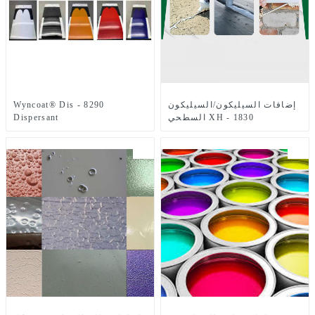
إضافات السيليكون/السيليكون
Wyncoat® Dis - 8290
السطحي XH - 1830
Dispersant