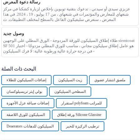
رسالة دعوة المعرض
عزيزي سيدي أو سيدتي ، تدعوك بتقنية توبوين بإخلاص لزيارة كشكنا في مركز
شنغهاي للمعارض والمؤتمرات في شنغهاي ، من 17 يوليو ، 19 ، 2024. في هذا
المعرض ، سنعرض سليفيكون الفاعل بالسطح لمختلف التطبيقات. ث
وصول جديد
طلاء إطلاق السيليكون للورقة المزدوجة - الورق المطلي على الوجهين siemtcoat
SF 501 هو عامل إطلاق سيليكون مجاني ، مناسب للورق المطلي مزدوجًا - اختبار
في درجة حرارة عالية ورطوبة عالية: لا فرك السيليكون -
البحث ذات الصلة
ملصق انتشار عضوي
زيت السيليكون
إضافات السيليكون للطلاء
السطحي السيليكون
بولي إيثر تريسيلوكسان
استقرار polyfoam للمراتب
إضافات صياغة عزل الأجهزة
ورقة إطلاق Silicone Glassine
السيليكون للورق اللاصقة
ترطيب الركيزة للحبر
Deaerators السيليكون للدهانات