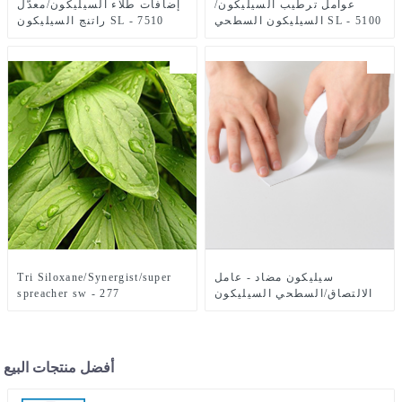
عوامل ترطيب السيليكون/
إضافات طلاء السيليكون/معدّل
السيليكون السطحي SL - 5100
راتنج السيليكون SL - 7510
سيليكون مضاد - عامل
Tri Siloxane/Synergist/super
الالتصاق/السطحي السيليكون
spreacher sw - 277
SF501
أفضل منتجات البيع