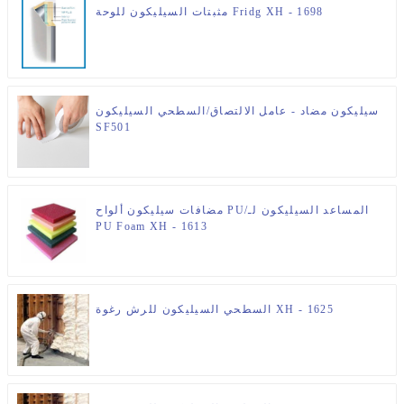
مثبتات السيليكون للوحة Fridg XH - 1698
سيليكون مضاد - عامل الالتصاق/السطحي السيليكون
SF501
مضافات سيليكون ألواح PU/المساعد السيليكون لـ
PU Foam XH - 1613
السطحي السيليكون للرش رغوة XH - 1625