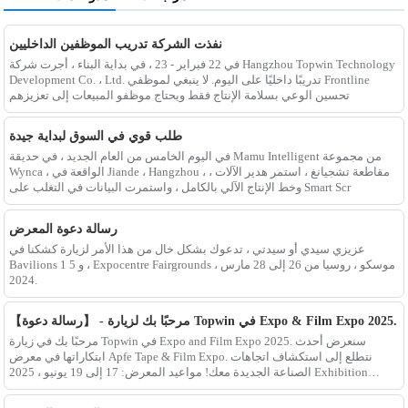
نفذت الشركة تدريب الموظفين الداخليين
في 22 فبراير - 23 ، في بداية البناء ، أجرت شركة Hangzhou Topwin Technology
Development Co. ، Ltd. تدريبًا داخليًا على اليوم. لا ينبغي لموظفي Frontline
تحسين الوعي بسلامة الإنتاج فقط ويحتاج موظفو المبيعات إلى تعزيزهم
طلب قوي في السوق لبداية جيدة
في اليوم الخامس من العام الجديد ، في حديقة Mamu Intelligent من مجموعة
Wynca ، الواقعة في Jiande ، Hangzhou ، مقاطعة تشجيانغ ، استمر هدير الآلات ،
وخط الإنتاج الآلي بالكامل ، واستمرت البيانات في التغلب على Smart Scr
رسالة دعوة المعرض
عزيزي سيدي أو سيدتي ، تدعوك بشكل خال من هذا الأمر لزيارة كشكنا في
Bavilions 1 و 5 ، Expocentre Fairgrounds ، موسكو ، روسيا من 26 إلى 28 مارس
2024.
【رسالة دعوة】 - مرحبًا بك لزيارة Topwin في Expo & Film Expo 2025.
مرحبًا بك في زيارة Topwin في Expo and Film Expo 2025. سنعرض أحدث
ابتكاراتها في معرض Apfe Tape & Film Expo. نتطلع إلى استكشاف اتجاهات
الصناعة الجديدة معك! مواعيد المعرض: 17 إلى 19 يونيو ، 2025 Exhibition
مكان: